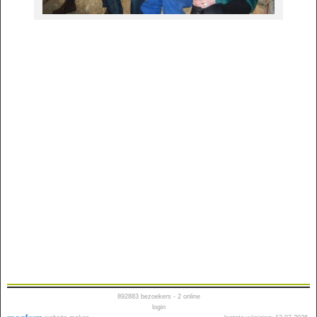
892883
bezoekers - 2 online
login