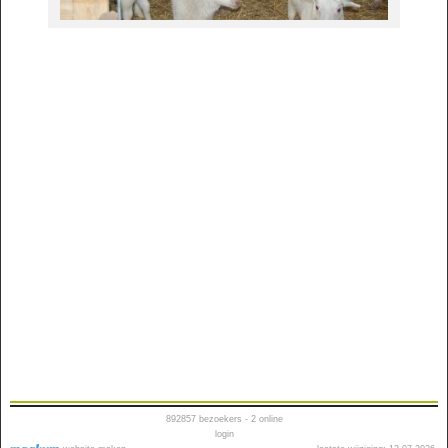
892857
bezoekers - 2 online
login